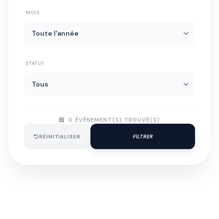
MOIS
STATUT
0
ÉVÉNEMENT(S) TROUVÉ(S)
RÉINITIALISER
FILTRER